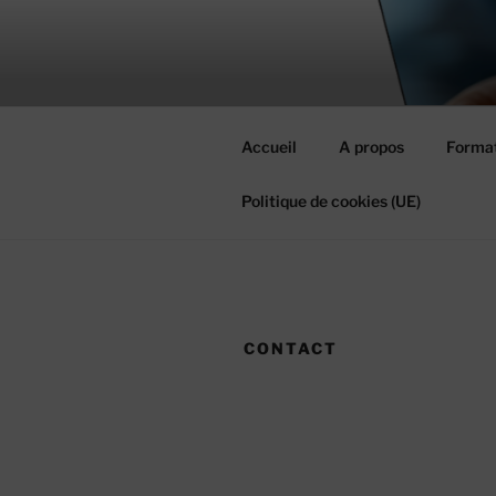
Aller
au
MIEUX RÉ
contenu
#MieuxRéussirEnsemble
principal
Accueil
A propos
Format
Politique de cookies (UE)
CONTACT