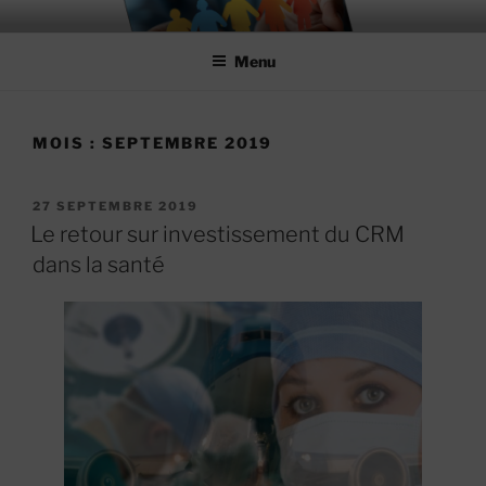
Aller
MIEUX RÉUSSIR ENSEMBLE
#MieuxRéussirEnsemble
au
Menu
contenu
principal
MOIS :
SEPTEMBRE 2019
PUBLIÉ
27 SEPTEMBRE 2019
LE
Le retour sur investissement du CRM
dans la santé