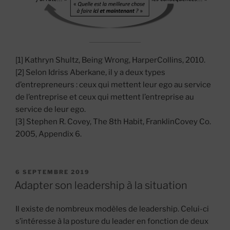
[1] Kathryn Shultz, Being Wrong, HarperCollins, 2010.
[2] Selon Idriss Aberkane, il y a deux types
d’entrepreneurs : ceux qui mettent leur ego au service
de l’entreprise et ceux qui mettent l’entreprise au
service de leur ego.
[3] Stephen R. Covey, The 8th Habit, FranklinCovey Co.
2005, Appendix 6.
PUBLIÉ
6 SEPTEMBRE 2019
LE
Adapter son leadership à la situation
Il existe de nombreux modèles de leadership. Celui-ci
s’intéresse à la posture du leader en fonction de deux