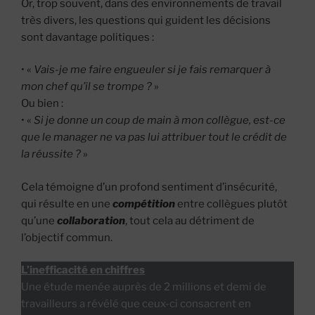
Or, trop souvent, dans des environnements de travail
très divers, les questions qui guident les décisions
sont davantage politiques :
• «
Vais-je me faire engueuler si je fais remarquer à
mon chef qu’il se trompe ?
»
Ou bien :
• «
Si je donne un coup de main à mon collègue, est-ce
que le manager ne va pas lui attribuer tout le crédit de
la réussite ?
»
Cela témoigne d’un profond sentiment d’insécurité,
qui résulte en une
compétition
entre collègues plutôt
qu’une
collaboration
, tout cela au détriment de
l’objectif commun.
L’inefficacité en chiffres
Une étude menée auprès de 2 millions et demi de
travailleurs a révélé que ceux-ci consacrent en