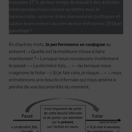
moyenne 17 % de leur temps de travail à des activités
contreproductives comme se battre avec la
bureaucratie, se livrer à des manoeuvres politiques et
cacher leurs erreurs au sein de leur entreprise.[3] Quel
gaspillage !
En d’autres mots,
la performance se conjugue
au
présent : «
Quelle est la meilleure chose à faire
maintenant ?
» Lorsque nous ressassons inutilement
le passé – «
La dernière fois, …
» – ou lorsque nous
craignons le futur – «
Si je fais cela, je risque …
» –, nous
entretenons une boucle infernale qui nous amène à
perdre de vue les priorités du moment.