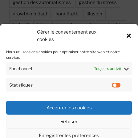
gestion des automatismes
gestion du stress
growth mindset
honnêteté
illusion
inclusif
injure
investissement
leadership
Gérer le consentement aux
Leadership situationnel
Motivation
Objectif
cookies
oser dire
performance
Peur
Nous utilisons des cookies pour optimiser notre site web et notre
service.
prise de décision
probabilité
relation
Fonctionnel
Toujours activé
respect
résilience
stress
sécurité
sécurité psychologique
travail en équipe
Statistiques
Statist
émotion
Accepter les cookies
Refuser
Fièrement propulsé par WordPress
Enregistrer les préférences