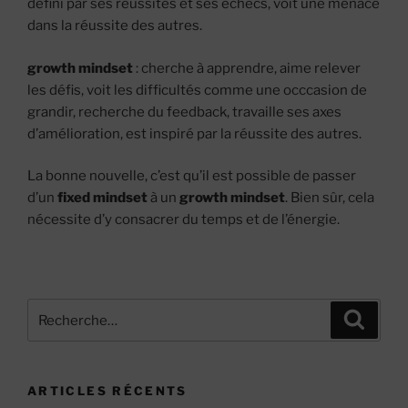
défini par ses réussites et ses échecs, voit une menace
dans la réussite des autres.
growth mindset
: cherche à apprendre, aime relever
les défis, voit les difficultés comme une occcasion de
grandir, recherche du feedback, travaille ses axes
d’amélioration, est inspiré par la réussite des autres.
La bonne nouvelle, c’est qu’il est possible de passer
d’un
fixed
mindset
à un
growth mindset
. Bien sûr, cela
nécessite d’y consacrer du temps et de l’énergie.
Recherche
Recher
pour
:
ARTICLES RÉCENTS