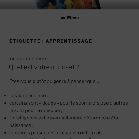
Aller
MIEUX RÉUSSIR ENSEMBLE
#MieuxRéussirEnsemble
au
Menu
contenu
principal
ÉTIQUETTE :
APPRENTISSAGE
PUBLIÉ
14 JUILLET 2021
LE
Quel est votre mindset ?
Êtes-vous plutôt du genre à penser que…
le talent est inné ;
certains sont « doués » pour le sport alors que d’autres
le sont pour la musique ;
l’intelligence est essentiellement déterminée à la
naissance ;
certaines personnes ne changeront jamais ;