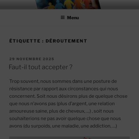
Aller
MIEUX RÉUSSIR ENSEMBLE
#MieuxRéussirEnsemble
au
Menu
contenu
principal
ÉTIQUETTE :
DÉROUTEMENT
PUBLIÉ
29 NOVEMBRE 2025
LE
Faut-il tout accepter ?
Trop souvent, nous sommes dans une posture de
résistance par rapport aux circonstances qui nous
concernent. Soit nous désirons plus de quelque chose
que nous n’avons pas (plus d’argent, une relation
amoureuse saine, plus de cheveux, …) , soit nous
souhaiterions ne pas avoir quelque chose que nous
avons (du surpoids, une maladie, une addiction, …)