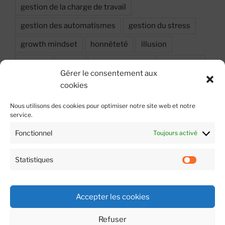
gestion de la charge de travail
gestion des automatismes
gestion du stress
growth mindset
honnêteté
illusion
inclusif
injure
investissement
leadership
Gérer le consentement aux
Leadership situationnel
Motivation
Objectif
cookies
oser dire
performance
Peur
Nous utilisons des cookies pour optimiser notre site web et notre
service.
prise de décision
probabilité
relation
Fonctionnel
Toujours activé
respect
résilience
stress
sécurité
sécurité psychologique
travail en équipe
Statistiques
Statist
émotion
Accepter les cookies
Refuser