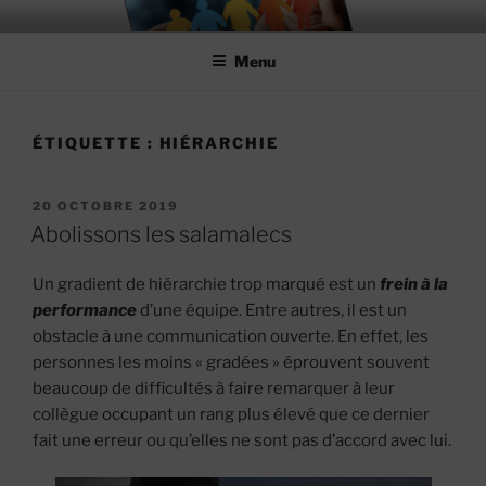
Aller
MIEUX RÉUSSIR ENSEMBLE
#MieuxRéussirEnsemble
au
Menu
contenu
principal
ÉTIQUETTE :
HIÉRARCHIE
PUBLIÉ
20 OCTOBRE 2019
LE
Abolissons les salamalecs
Un gradient de hiérarchie trop marqué est un
frein à la
performance
d’une équipe. Entre autres, il est un
obstacle à une communication ouverte. En effet, les
personnes les moins « gradées » éprouvent souvent
beaucoup de difficultés à faire remarquer à leur
collègue occupant un rang plus élevé que ce dernier
fait une erreur ou qu’elles ne sont pas d’accord avec lui.