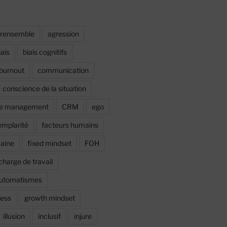
irensemble
agression
iais
biais cognitifs
burnout
communication
conscience de la situation
ce management
CRM
ego
emplarité
facteurs humains
maine
fixed mindset
FOH
charge de travail
automatismes
ress
growth mindset
illusion
inclusif
injure