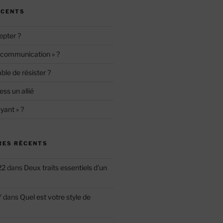
ÉCENTS
epter ?
« communication » ?
le de résister ?
ess un allié
yant » ?
ES RÉCENTS
22
dans
Deux traits essentiels d’un
Y
dans
Quel est votre style de