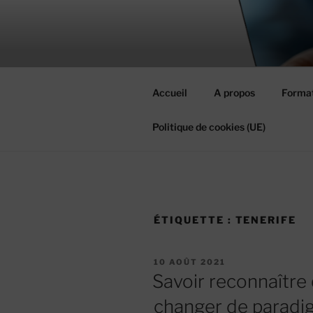
Aller
au
MIEUX RÉ
contenu
#MieuxRéussirEnsemble
principal
Accueil
A propos
Format
Politique de cookies (UE)
ÉTIQUETTE :
TENERIFE
PUBLIÉ
10 AOÛT 2021
LE
Savoir reconnaître 
changer de paradig