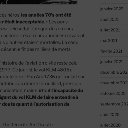
janvier 2022
 des héros,
les années 70’s ont été
août 2021
eur était inacceptable
. «
Les bons
reur.
» Résultat : lorsque des erreurs
juillet 2021
t cachées. Les erreurs anodines n’avaient
mai 2021
s d’autres étaient mortelles. La série
décennie fit des milliers de morts.
février 2021
janvier 2021
’histoire de l’aviation civile reste celui
1977. Ce jour-là, le vol KLM 4805 a
décembre 202
percuté le vol Pan Am 1736 qui roulait sur
novembre 202
contribué au drame : brouillard, pression
munication, mais surtout
l’incapacité du
octobre 2020
igant du vol KLM de faire entendre à
doute quant à l’autorisation de
septembre 20
août 2020
juillet 2020