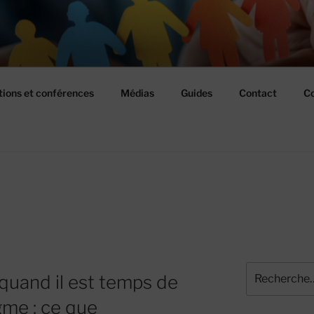
USSIR ENSEMBLE
ions et conférences
Médias
Guides
Contact
Co
Recherche
quand il est temps de
pour
:
me : ce que