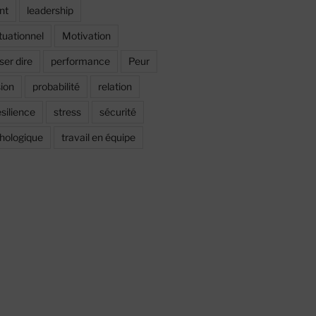
nt
leadership
tuationnel
Motivation
ser dire
performance
Peur
sion
probabilité
relation
ésilience
stress
sécurité
chologique
travail en équipe