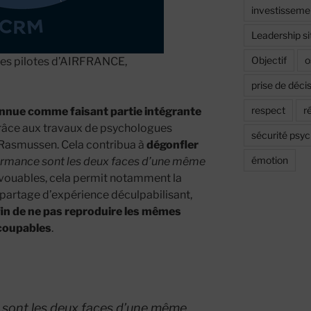
investisseme
Leadership si
Objectif
o
s pilotes d’AIRFRANCE,
prise de déci
respect
r
connue comme faisant partie intégrante
âce aux travaux de psychologues
sécurité psy
asmussen. Cela contribua à
dégonfler
émotion
formance sont les deux faces d’une même
 avouables, cela permit notamment la
partage d’expérience déculpabilisant,
afin de ne pas reproduire les mêmes
 coupables
.
 sont les deux faces d’une même