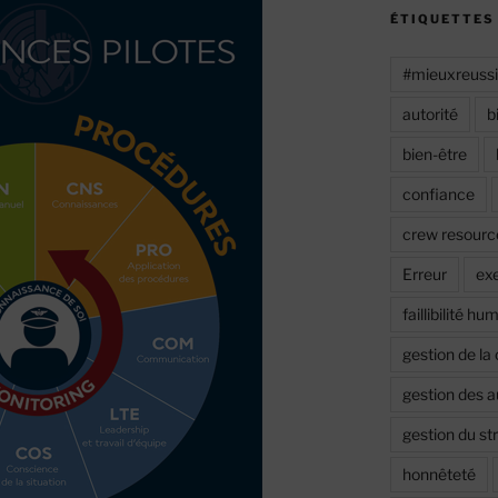
ÉTIQUETTES
#mieuxreuss
autorité
b
bien-être
confiance
crew resour
Erreur
ex
faillibilité hu
gestion de la 
gestion des 
gestion du st
honnêteté