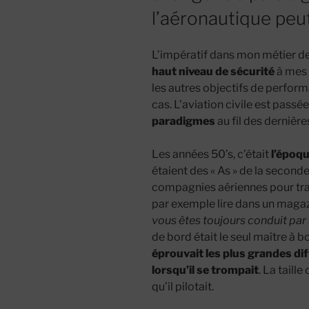
l’aéronautique peu
L’impératif dans mon métier de 
haut niveau de sécurité
à mes 
les autres objectifs de perform
cas. L’aviation civile est passé
paradigmes
au fil des dernièr
Les années 50’s, c’était
l’époq
étaient des « As » de la second
compagnies aériennes pour tra
par exemple lire dans un magaz
vous êtes toujours conduit par 
de bord était le seul maître à 
éprouvait les plus grandes diff
lorsqu’il se trompait
. La taill
qu’il pilotait.