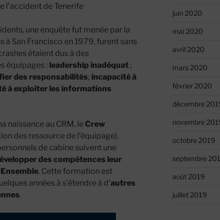
e l’accident de Tenerife
juin 2020
idents, une enquête fut menée par la
mai 2020
 à San Francisco en 1979, furent sans
avril 2020
crashes étaient dus à des
s équipages :
leadership inadéquat
;
mars 2020
fier des responsabilités
;
incapacité à
février 2020
é à exploiter les informations
décembre 201
novembre 201
na naissance au CRM, le
Crew
ion des ressource de l’équipage).
octobre 2019
t personnels de cabine suivent une
septembre 20
développer des compétences leur
r Ensemble
. Cette formation est
août 2019
uelques années à s’étendre à d’
autres
ennes
.
juillet 2019