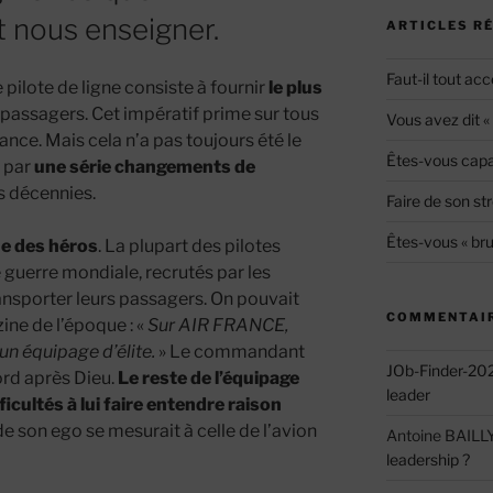
t nous enseigner.
ARTICLES R
Faut-il tout acc
pilote de ligne consiste à fournir
le plus
passagers. Cet impératif prime sur tous
Vous avez dit 
ance. Mais cela n’a pas toujours été le
Êtes-vous capab
e par
une série changements de
es décennies.
Faire de son str
Êtes-vous « bru
ue des héros
. La plupart des pilotes
e guerre mondiale, recrutés par les
nsporter leurs passagers. On pouvait
COMMENTAIR
ine de l’époque : «
Sur AIR FRANCE,
un équipage d’élite.
» Le commandant
JOb-Finder-20
bord après Dieu.
Le reste de l’équipage
leader
icultés à lui faire entendre raison
e de son ego se mesurait à celle de l’avion
Antoine BAILL
leadership ?