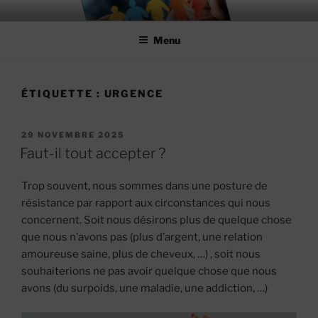
Aller
MIEUX RÉUSSIR ENSEMBLE
#MieuxRéussirEnsemble
au
Menu
contenu
principal
ÉTIQUETTE :
URGENCE
PUBLIÉ
29 NOVEMBRE 2025
LE
Faut-il tout accepter ?
Trop souvent, nous sommes dans une posture de
résistance par rapport aux circonstances qui nous
concernent. Soit nous désirons plus de quelque chose
que nous n’avons pas (plus d’argent, une relation
amoureuse saine, plus de cheveux, …) , soit nous
souhaiterions ne pas avoir quelque chose que nous
avons (du surpoids, une maladie, une addiction, …)