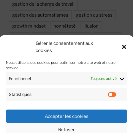
gestion de la charge de travail
gestion des automatismes
gestion du stress
growth mindset
honnêteté
illusion
inclusif
injure
investissement
leadership
Gérer le consentement aux
Leadership situationnel
Motivation
Objectif
cookies
oser dire
performance
Peur
Nous utilisons des cookies pour optimiser notre site web et notre
service.
prise de décision
probabilité
relation
Fonctionnel
Toujours activé
respect
résilience
stress
sécurité
sécurité psychologique
travail en équipe
Statistiques
Statist
émotion
Accepter les cookies
Refuser