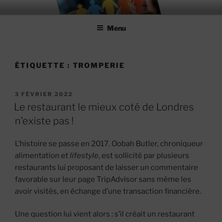
Aller
MIEUX RÉUSSIR ENSEMBLE
#MieuxRéussirEnsemble
au
Menu
contenu
principal
ÉTIQUETTE :
TROMPERIE
PUBLIÉ
3 FÉVRIER 2022
LE
Le restaurant le mieux coté de Londres
n’existe pas !
L’histoire se passe en 2017. Oobah Butler, chroniqueur
alimentation et
lifestyle
, est sollicité par plusieurs
restaurants lui proposant de laisser un commentaire
favorable sur leur page TripAdvisor sans même les
avoir visités, en échange d’une transaction financière.
Une question lui vient alors : s’il créait un restaurant