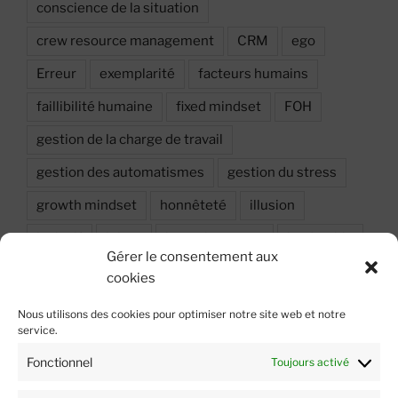
conscience de la situation
crew resource management
CRM
ego
Erreur
exemplarité
facteurs humains
faillibilité humaine
fixed mindset
FOH
gestion de la charge de travail
gestion des automatismes
gestion du stress
growth mindset
honnêteté
illusion
inclusif
injure
investissement
leadership
Gérer le consentement aux
Leadership situationnel
Motivation
Objectif
cookies
oser dire
performance
Peur
Nous utilisons des cookies pour optimiser notre site web et notre
service.
prise de décision
probabilité
relation
Fonctionnel
Toujours activé
respect
résilience
stress
sécurité