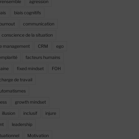
irensemble
agression
iais
biais cognitifs
burnout
communication
conscience de la situation
ce management
CRM
ego
emplarité
facteurs humains
maine
fixed mindset
FOH
charge de travail
automatismes
ress
growth mindset
illusion
inclusif
injure
nt
leadership
tuationnel
Motivation