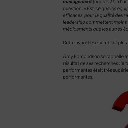
management
(oui, les 2 !) à l
question : «
Est-ce que les équi
efficaces, pour la qualité des r
leadership commettent moins d
médicaments que les autres éq
Cette hypothèse semblait plus que
Amy Edmondson se rappelle avoi
résultat de ses recherches : le 
performantes était très supéri
performantes.