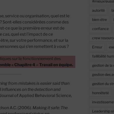
#mieuxreuss
autorité
b
e, service ou organisation, quel est le
bien-être
s ? Sont-elles considérées comme des
st-ce que la première erreur est de
confiance
 cas, quel est l’impact de ce
crew resour
tre, sur votre performance, et sur la
 personnes qui s’en remettent à vous ?
Erreur
ex
faillibilité hu
iques sur le fonctionnement des
ble » Chapitre 4 – Travail en équipe.
gestion de la 
gestion des 
ing from mistakes is easier said than
gestion du st
 influences on the detection and
honnêteté
Journal of Applied Behavioral Science,
investisseme
dson A.C. (2006).
Making it safe: The
Leadership si
 and professional status on