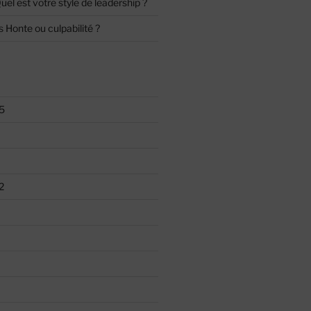
uel est votre style de leadership ?
s
Honte ou culpabilité ?
5
2