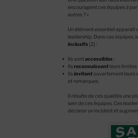
encouragent ces équipes à part
autres ?
»
Un élément essentiel apparaît d
leadership. Dans ces équipes, 
inclusifs
[2] :
Ils sont
accessibles
;
Ils
reconnaissent
leurs limites 
Ils
invitent
ouvertement leurs c
et remarques.
Il résulte de ces qualités une p
sein de ces équipes. Ces leade
déclarer un incident et augmen