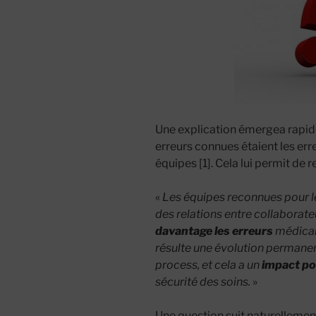
Une explication émergea rapide
erreurs connues étaient les err
équipes [1]. Cela lui permit de r
«
Les équipes reconnues pour le
des relations entre collaborate
davantage les erreurs
médicam
résulte une évolution permanen
process, et cela a un
impact po
sécurité des soins.
»
Une question suit naturellement