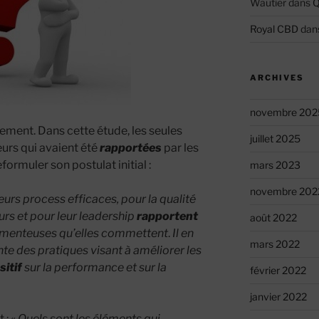
Wautier
dans
Q
Royal CBD
dan
ARCHIVES
novembre 202
ment. Dans cette étude, les seules
juillet 2025
eurs qui avaient été
rapportées
par les
eformuler son postulat initial :
mars 2023
novembre 202
urs process efficaces, pour la qualité
urs et pour leur leadership
rapportent
août 2022
enteuses qu’elles commettent
.
Il en
mars 2022
te des pratiques visant à améliorer les
sitif
sur la performance et sur la
février 2022
janvier 2022
 : «
Quels sont les éléments qui