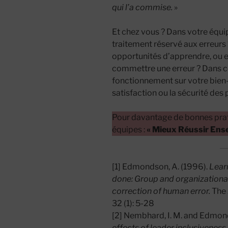
qui l’a commise.
»
Et chez vous ? Dans votre équip
traitement réservé aux erreur
opportunités d’apprendre, ou e
commettre une erreur ? Dans ce
fonctionnement sur votre bien-ê
satisfaction ou la sécurité des
Pour davantage de bonnes prat
équipes :
« Mieux Réussir Ensem
[1] Edmondson, A. (1996).
Learn
done: Group and organizational
correction of human error.
The 
32 (1): 5-28
[2] Nembhard, I. M. and Edmon
effects of leader inclusiveness