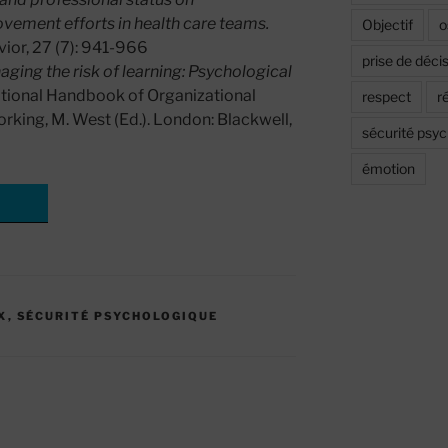
vement efforts in health care teams.
Objectif
o
vior, 27 (7): 941-966
prise de déci
ging the risk of learning: Psychological
ational Handbook of Organizational
respect
r
ing, M. West (Ed.). London: Blackwell,
sécurité psy
émotion
ail
Bluesky
X
,
SÉCURITÉ PSYCHOLOGIQUE