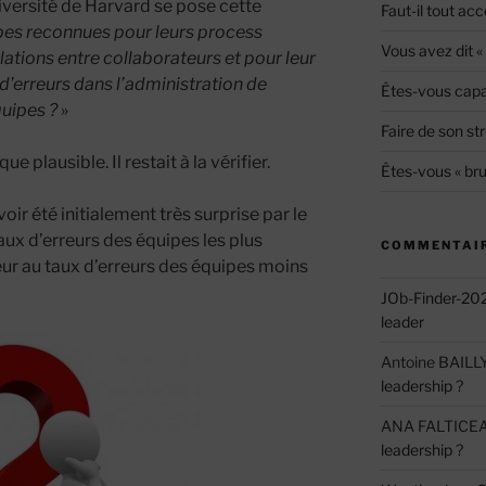
’université de Harvard se pose cette
Faut-il tout acc
pes reconnues pour leurs process
Vous avez dit 
elations entre collaborateurs et pour leur
’erreurs dans l’administration de
Êtes-vous capab
uipes ?
»
Faire de son str
 plausible. Il restait à la vérifier.
Êtes-vous « bru
r été initialement très surprise par le
taux d’erreurs des équipes les plus
COMMENTAIR
eur au taux d’erreurs des équipes moins
JOb-Finder-20
leader
Antoine BAILL
leadership ?
ANA FALTICE
leadership ?