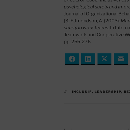
psychological safety and impro
Journal of Organizational Beha
[3] Edmondson, A. (2003).
Mana
safety in work teams.
In Intern
Teamwork and Cooperative Work
pp. 255-276
Facebook
LinkedIn
Twitter
Em
ÉTIQUETTES
INCLUSIF
,
LEADERSHIP
,
RE