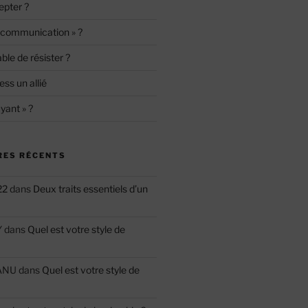
epter ?
« communication » ?
le de résister ?
ess un allié
yant » ?
ES RÉCENTS
22
dans
Deux traits essentiels d’un
Y
dans
Quel est votre style de
ANU
dans
Quel est votre style de