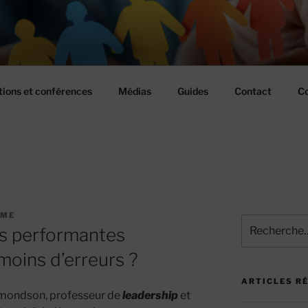
USSIR ENSEMBLE
ions et conférences
Médias
Guides
Contact
Co
UME
Recherche
us performantes
pour
:
oins d’erreurs ?
ARTICLES R
dmondson, professeur de
leadership
et