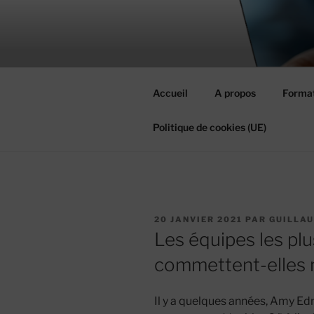
Aller
au
MIEUX RÉ
contenu
#MieuxRéussirEnsemble
principal
Accueil
A propos
Format
Politique de cookies (UE)
PUBLIÉ
20 JANVIER 2021
PAR
GUILLA
LE
Les équipes les pl
commettent-elles m
Il y a quelques années, Amy E