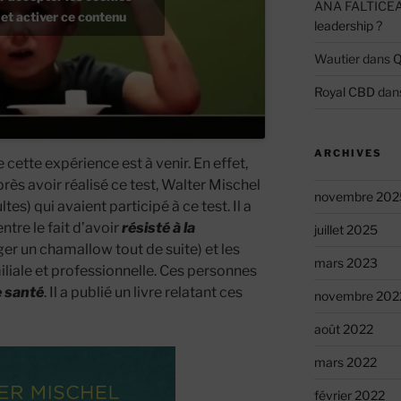
ANA FALTICE
et activer ce contenu
leadership ?
Wautier
dans
Q
Royal CBD
dan
ARCHIVES
e cette expérience est à venir. En effet,
ès avoir réalisé ce test, Walter Mischel
novembre 202
tes) qui avaient participé à ce test. Il a
ntre le fait d’avoir
résisté à la
juillet 2025
r un chamallow tout de suite) et les
mars 2023
miliale et professionnelle. Ces personnes
e santé
. Il a publié un livre relatant ces
novembre 202
août 2022
mars 2022
février 2022