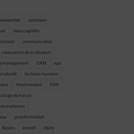
irensemble
agression
iais
biais cognitifs
burnout
communication
conscience de la situation
ce management
CRM
ego
emplarité
facteurs humains
maine
fixed mindset
FOH
charge de travail
automatismes
ress
growth mindset
illusion
inclusif
injure