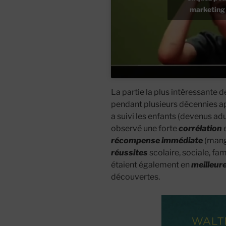
marketing 
La partie la plus intéressante d
pendant plusieurs décennies apr
a suivi les enfants (devenus adul
observé une forte
corrélation
e
récompense immédiate
(mange
réussites
scolaire, sociale, fa
étaient également en
meilleur
découvertes.