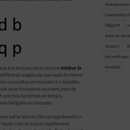
investisseme
Leadership si
Objectif
o
prise de déci
respect
r
sécurité psy
émotion
eur à la lecture, nous devons
inhiber la
 différents angles de vue reste le même
ition va mettre un moment à s’installer,
nous nous trompons souvent, puis de
t une fois de temps en temps,
s fatigués ou stressés.
nnu est le test de Stroop représenté ci-
à haute voix et le plus rapidement