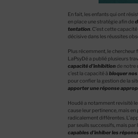
En fait, les enfants qui ont rés
en place une stratégie afin de
d
tentation
. C’est cette capacit
décisive dans les réussites obs
Plus récemment, le chercheur f
LaPsyDé a publié plusieurs trav
capacité d’inhibition
de notre 
c’est la capacité à
bloquer nos
pour confier la gestion de la si
apporter une réponse approp
Houdé a notamment revisité les
cause leur pertinence, mais en
radicalement différentes. L’app
par seuils successifs, mais par 
capables d’inhiber les répon