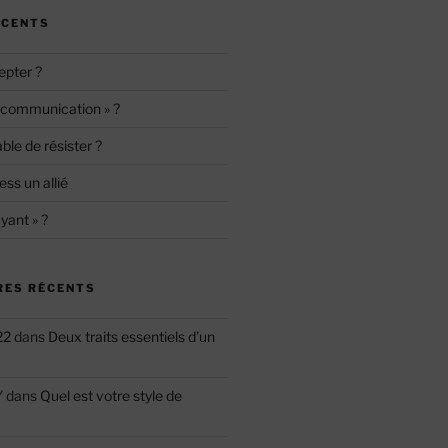
ÉCENTS
epter ?
« communication » ?
le de résister ?
ess un allié
yant » ?
ES RÉCENTS
22
dans
Deux traits essentiels d’un
Y
dans
Quel est votre style de