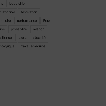
nt
leadership
tuationnel
Motivation
ser dire
performance
Peur
sion
probabilité
relation
ésilience
stress
sécurité
chologique
travail en équipe