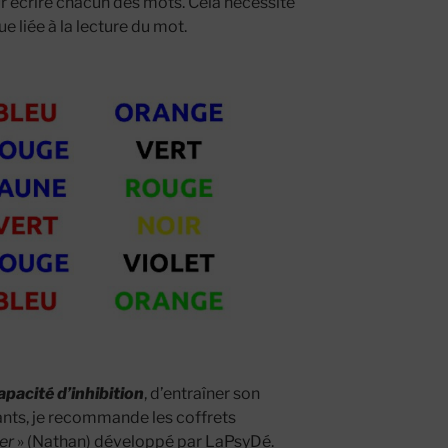
ur écrire chacun des mots. Cela nécessite
e liée à la lecture du mot.
apacité d’inhibition
, d’entraîner son
fants, je recommande les coffrets
er
» (Nathan) développé par LaPsyDé.