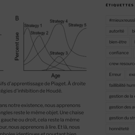
ÉTIQUETTES
#mieuxreuss
autorité
b
bien-être
confiance
crew resour
Erreur
ex
sifs d’apprentissage de Piaget. À droite
faillibilité hu
tégies d’inhibition de Houdé.
gestion de la 
dans notre existence, nous apprenons
gestion des 
angles reste le même objet. Une chaise
gestion du st
l gauche ou droit, cela reste la même
our, nous apprenons à lire. Et là, nous
honnêteté
boles identiques et pourtant bien