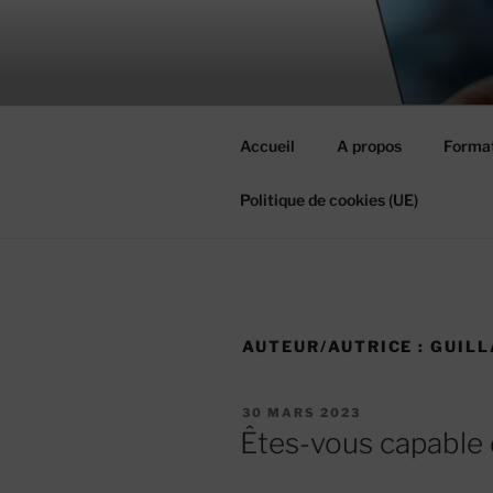
Aller
au
MIEUX RÉ
contenu
#MieuxRéussirEnsemble
principal
Accueil
A propos
Format
Politique de cookies (UE)
AUTEUR/AUTRICE :
GUIL
PUBLIÉ
30 MARS 2023
LE
Êtes-vous capable 