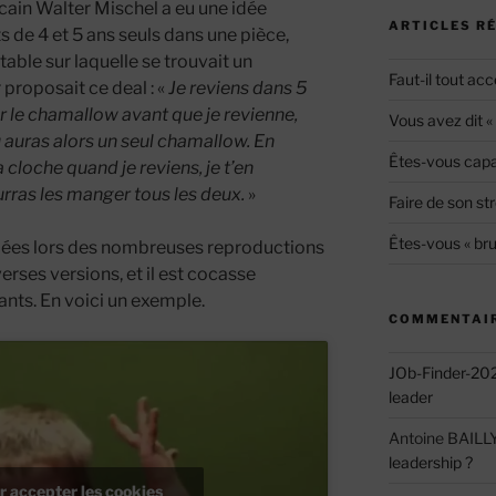
ain Walter Mischel a eu une idée
ARTICLES R
nts de 4 et 5 ans seuls dans une pièce,
table sur laquelle se trouvait un
Faut-il tout acc
 proposait ce deal : «
Je reviens dans 5
r le chamallow avant que je revienne,
Vous avez dit 
u auras alors un seul chamallow. En
Êtes-vous capab
a cloche quand je reviens, je t’en
rras les manger tous les deux.
»
Faire de son str
Êtes-vous « bru
lmées lors des nombreuses reproductions
erses versions, et il est cocasse
ants. En voici un exemple.
COMMENTAIR
JOb-Finder-20
leader
Antoine BAILL
leadership ?
r accepter les cookies