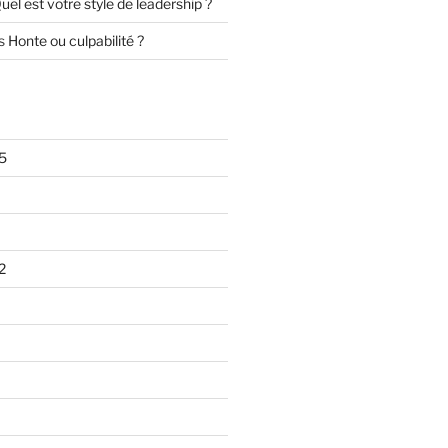
uel est votre style de leadership ?
s
Honte ou culpabilité ?
5
2