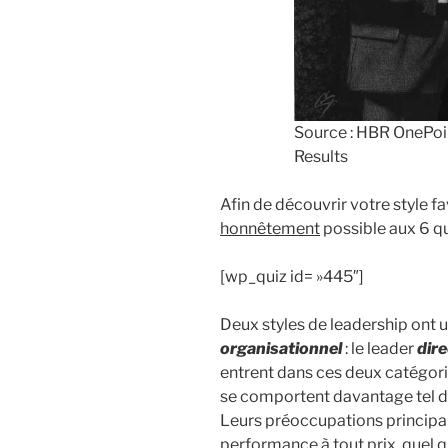
Source : HBR OnePoi
Results
Afin de découvrir votre style f
honnêtement
possible aux 6 q
[wp_quiz id= »445″]
Deux styles de leadership ont 
organisationnel
: le leader
dire
entrent dans ces deux catégories
se comportent davantage tel d
Leurs préoccupations principales
performance à tout prix, quel q