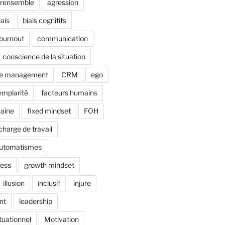
irensemble
agression
iais
biais cognitifs
burnout
communication
conscience de la situation
ce management
CRM
ego
emplarité
facteurs humains
maine
fixed mindset
FOH
charge de travail
automatismes
ress
growth mindset
illusion
inclusif
injure
nt
leadership
tuationnel
Motivation