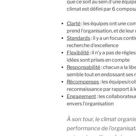
que ce soit au sein d’une équip
climat est défini par 6 composan
Clarté
: les équipes ont une com
prend l’organisation, et de leur 
Standards
: il y a un focus con
recherche d’excellence
Flexibilité
: il n’y a pas de règle
idées sont prises en compte
Responsabilité
: chacun a la li
semble tout en endossant ses 
Récompenses
: les équipes/col
reconnaissance par rapport à l
Engagement
: les collaborateu
envers l’organisation
À son tour, le climat organi
performance de l’organisatio