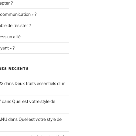
epter ?
« communication » ?
le de résister ?
ess un allié
yant » ?
ES RÉCENTS
22
dans
Deux traits essentiels d’un
Y
dans
Quel est votre style de
ANU
dans
Quel est votre style de