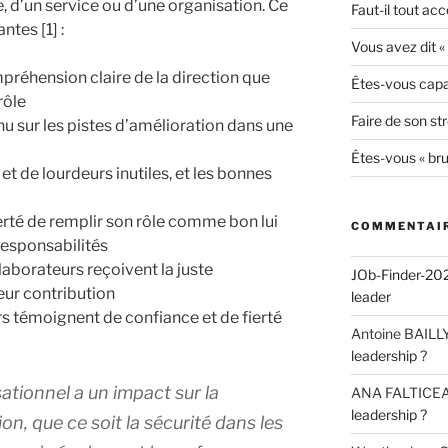
e, d’un service ou d’une organisation. Ce
Faut-il tout acc
tes [1] :
Vous avez dit 
préhension claire de la direction que
Êtes-vous capab
rôle
Faire de son str
tinu sur les pistes d’amélioration dans une
Êtes-vous « bru
s et de lourdeurs inutiles, et les bonnes
berté de remplir son rôle comme bon lui
COMMENTAIR
responsabilités
laborateurs reçoivent la juste
JOb-Finder-20
eur contribution
leader
rs témoignent de confiance et de fierté
Antoine BAILL
leadership ?
sationnel a un impact sur la
ANA FALTICE
leadership ?
n, que ce soit la sécurité dans les