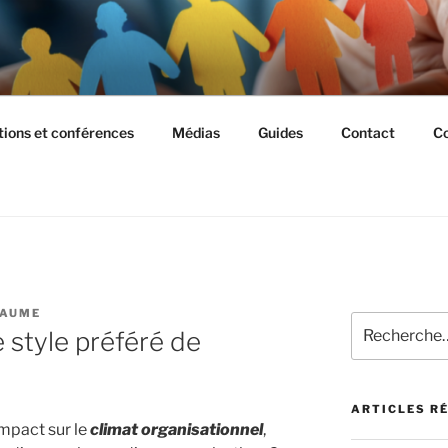
USSIR ENSEMBLE
ions et conférences
Médias
Guides
Contact
Co
LAUME
Recherche
e style préféré de
pour
:
ARTICLES R
impact sur le
climat organisationnel
,