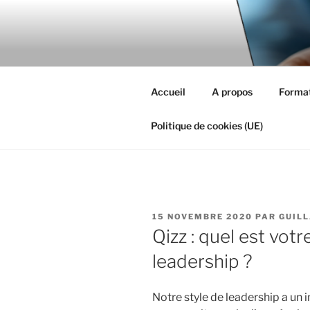
Aller
au
MIEUX RÉ
contenu
#MieuxRéussirEnsemble
principal
Accueil
A propos
Format
Politique de cookies (UE)
PUBLIÉ
15 NOVEMBRE 2020
PAR
GUIL
LE
Qizz : quel est votr
leadership ?
Notre style de leadership a un 