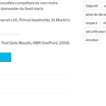
 nouvelles compétences vers notre
Objectif
o
 à demander du feed-back.
prise de déci
an et coll.,
Primal leadership
, St Martin’s
respect
r
sécurité psy
émotion
 That Gets Results
, HBR OnePoint, 2000.
ail
Bluesky