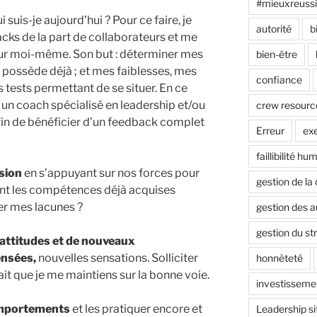
#mieuxreuss
i suis-je aujourd’hui ? Pour ce faire, je
autorité
b
cks de la part de collaborateurs et me
 sur moi-même. Son but : déterminer mes
bien-être
 possède déjà ; et mes faiblesses, mes
confiance
s tests permettant de se situer. En ce
 un coach spécialisé en leadership et/ou
crew resour
afin de bénéficier d’un feedback complet
Erreur
ex
faillibilité hu
sion
en s’appuyant sur nos forces pour
gestion de la 
nt les compétences déjà acquises
er mes lacunes ?
gestion des 
gestion du st
 attitudes et de nouveaux
ensées,
nouvelles sensations. Solliciter
honnêteté
ait que je me maintiens sur la bonne voie.
investisseme
omportements
et les pratiquer encore et
Leadership si