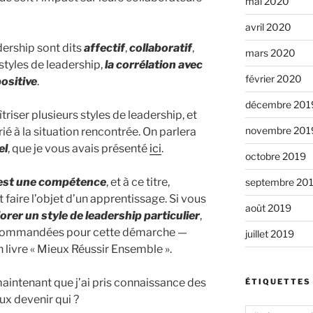
mai 2020
avril 2020
dership sont dits
affectif
,
collaboratif
,
mars 2020
 styles de leadership,
la corrélation avec
février 2020
positive
.
décembre 201
riser plusieurs styles de leadership, et
novembre 201
ié à la situation rencontrée. On parlera
el
, que je vous avais présenté
ici
.
octobre 2019
 est une compétence
, et à ce titre,
septembre 20
 faire l’objet d’un apprentissage. Si vous
août 2019
rer un style de leadership particulier
,
 recommandées pour cette démarche —
juillet 2019
livre « Mieux Réussir Ensemble ».
aintenant que j’ai pris connaissance des
ÉTIQUETTES
x devenir qui ?