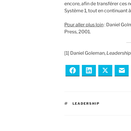
encore, afin de transférer ces
Système 1, tout en continuant
Pour aller plus loin
: Daniel Golm
Press, 2001.
[1] Daniel Goleman,
Leadership
Facebook
LinkedIn
Twitter
Em
ÉTIQUETTES
LEADERSHIP