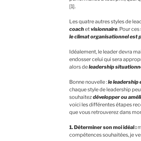
[1].
Les quatre autres styles de lea
coach
et
visionnaire
. Pour ces
le climat organisationnel est 
Idéalement, le leader devra maît
endosser celui qui sera appropr
alors de
leadership situationn
Bonne nouvelle :
le leadership
chaque style de leadership peut
souhaitez
développer ou amélio
voici les différentes étapes
que vous retrouverez dans mon 
1. Déterminer son moi idéal :
m
compétences souhaitées, je veu