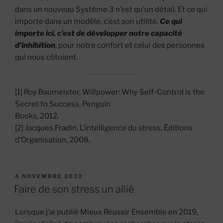
dans un nouveau Système 3 n’est qu’un détail. Et ce qui
importe dans un modèle, c’est son utilité.
Ce qui
importe ici, c’est de développer notre capacité
d’inhibition
, pour notre confort et celui des personnes
qui nous côtoient.
[1] Roy Baumeister, Willpower: Why Self-Control is the
Secret to Success, Penguin
Books, 2012.
[2] Jacques Fradin, L’intelligence du stress, Éditions
d’Organisation, 2008.
PUBLIÉ
4 NOVEMBRE 2022
LE
Faire de son stress un allié
Lorsque j’ai publié Mieux Réussir Ensemble en 2019,