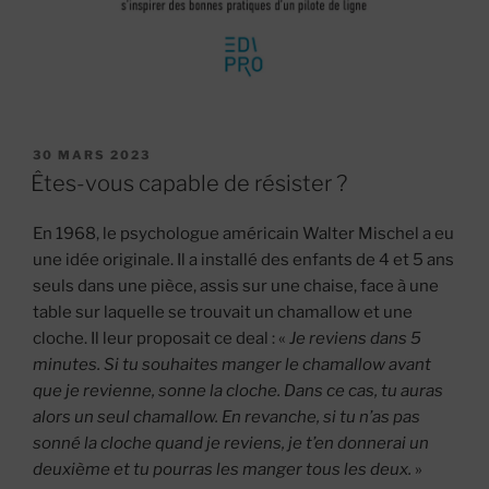
PUBLIÉ
30 MARS 2023
LE
Êtes-vous capable de résister ?
En 1968, le psychologue américain Walter Mischel a eu
une idée originale. Il a installé des enfants de 4 et 5 ans
seuls dans une pièce, assis sur une chaise, face à une
table sur laquelle se trouvait un chamallow et une
cloche. Il leur proposait ce deal : «
Je reviens dans 5
minutes. Si tu souhaites manger le chamallow avant
que je revienne, sonne la cloche. Dans ce cas, tu auras
alors un seul chamallow. En revanche, si tu n’as pas
sonné la cloche quand je reviens, je t’en donnerai un
deuxième et tu pourras les manger tous les deux.
»