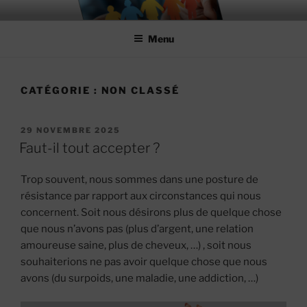
Aller
MIEUX RÉUSSIR ENSEMBLE
#MieuxRéussirEnsemble
au
Menu
contenu
principal
CATÉGORIE :
NON CLASSÉ
PUBLIÉ
29 NOVEMBRE 2025
LE
Faut-il tout accepter ?
Trop souvent, nous sommes dans une posture de
résistance par rapport aux circonstances qui nous
concernent. Soit nous désirons plus de quelque chose
que nous n’avons pas (plus d’argent, une relation
amoureuse saine, plus de cheveux, …) , soit nous
souhaiterions ne pas avoir quelque chose que nous
avons (du surpoids, une maladie, une addiction, …)